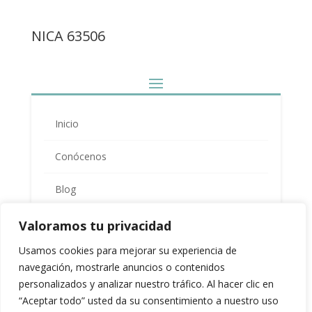
NICA 63506
Inicio
Conócenos
Blog
© Nerea Hernández Psicología – 2023
Terapia Infanto Juvenil
Valoramos tu privacidad
Política de protección de datos y privacidad
Usamos cookies para mejorar su experiencia de
Terapia Adultos
navegación, mostrarle anuncios o contenidos
personalizados y analizar nuestro tráfico. Al hacer clic en
Terapia de pareja
“Aceptar todo” usted da su consentimiento a nuestro uso